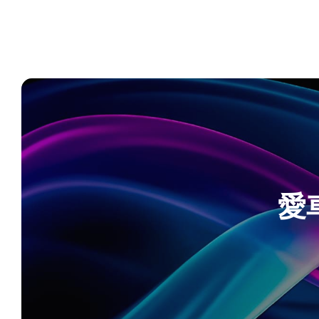
コ
ン
テ
ン
ツ
へ
ス
キ
ッ
プ
愛