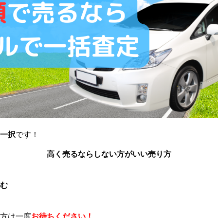
一択
です！
高く売るならしない方がいい売り方
む
方は一度
お待ちください！