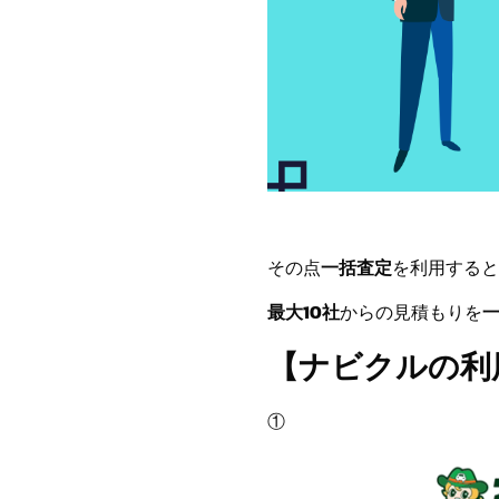
その点
一括査定
を利用すると
最大10社
からの見積もりを
【ナビクルの利
①